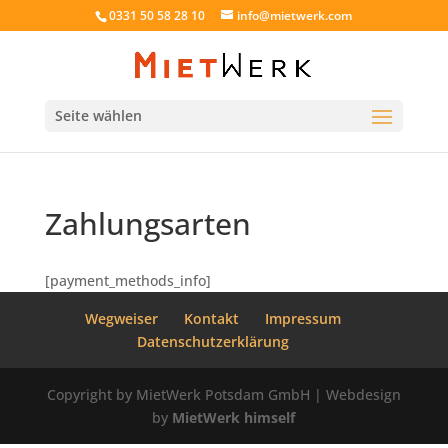
0331 50 58 28 10
info@mietwerk.com
Seite wählen
Zahlungsarten
[payment_methods_info]
Wegweiser
Kontakt
Impressum
Datenschutzerklärung
Copyright by MietWerk Potsdam GmbH | Webdesign
by
MietWerk himself